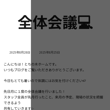
全体会議💻
最
2025年8月28日
2025年8月25日
終
更
こんにちは！とちの木ホームです。
新
いつもブログをご覧いただきありがとうございます。
日
時
:
今日もとても暑いので体調にはお気を付けください🍉
先日月に１度の全体会議を行いました！
スタッフ全員が先月行ったこと、来月の予定、現場の状況を把握
できるよう
共有していきます✨