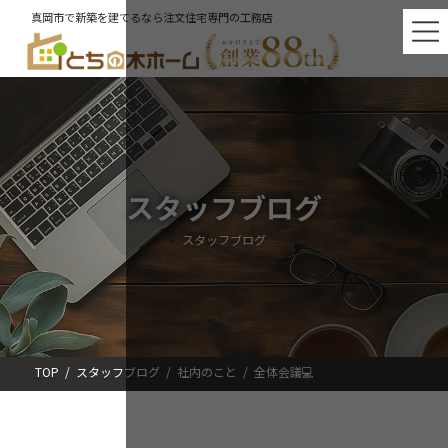
コ
ナ
真岡市で新築を建てるなら注文住宅専門の工務店
ン
ビ
テ
ゲ
ン
ー
ツ
シ
へ
ョ
ス
ン
キ
に
ッ
移
プ
動
スタッフブログ
スタッフブログ
TOP
スタッフブログ
社内のこと
全体会議💻