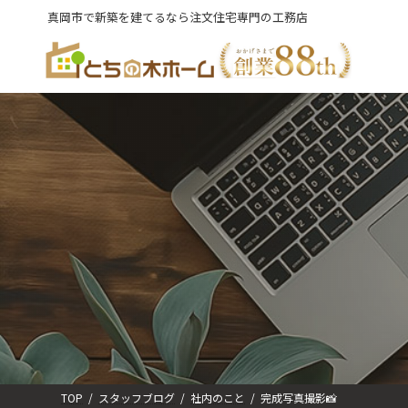
コ
ナ
真岡市で新築を建てるなら注文住宅専門の工務店
ン
ビ
テ
ゲ
ン
ー
ツ
シ
へ
ョ
ス
ン
キ
に
ッ
移
プ
動
TOP
スタッフブログ
社内のこと
完成写真撮影📸