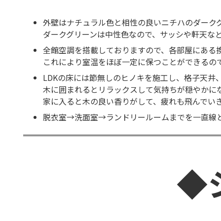
外壁はナチュラル色と相性の良いニチハのダーク
ダークグリーンは中性色なので、サッシや軒天な
全館空調を搭載しておりますので、各部屋にある
これにより室温をほぼ一定に保つことができるの
LDKの床には節無しのヒノキを施工し、格子天
木に囲まれるとリラックスして気持ちが穏やかに
家に入ると木の良い香りがして、疲れも飛んでい
脱衣室→洗面室→ランドリールームまでを一直線
◆