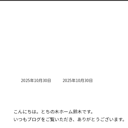
最
2025年10月30日
2025年10月30日
終
更
新
日
時
こんにちは。とちの木ホーム鈴木です。
:
いつもブログをご覧いただき、ありがとうございます。