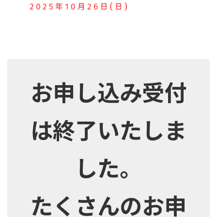
お申し込み受付
は終了いたしま
した。
たくさんのお申