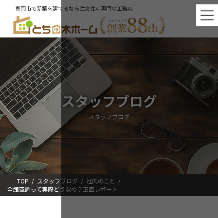
コ
ナ
真岡市で新築を建てるなら注文住宅専門の工務店
ン
ビ
テ
ゲ
ン
ー
ツ
シ
へ
ョ
ス
ン
キ
に
ッ
移
プ
動
スタッフブログ
スタッフブログ
TOP
スタッフブログ
社内のこと
全館空調って実際どうなの？正直レポート