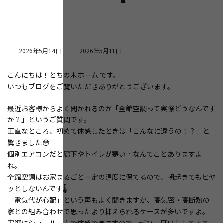
最
2026年5月14日
2026年5月11日
終
更
こんにちは！とちの木ホーム です。
新
いつもブログをご覧いただきありがとうございます。
日
時
:
最近お客様からよく聞かれるのが「全館空調って実際どうなんです
か？」というご質問です。
正直なところ、初めて体感したときは「こんなに違うの！？」と
驚きました😳
個別エアコンだと廊下やトイレが寒い…なんてことありますよ
ね。
全館空調はお家まるごと一定の温度に保てるので、朝起きてもヒヤ
ッとしないんです🌡️
「電気代が心配」という声もよく聞きますが、高気密・高断熱の
家との組み合わせで思ったより抑えられるケースが多いですよ。
実際にショールームで体感できますので、ぜひ一度いらしてみて