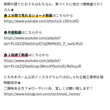
実際の建てたおうちはもちろん、家づくりに役立つ情報盛りだく
さん★
🏠
１分間で見れるショート動画
はこちらから
https://www.youtube.com/shorts/X-cDItnJxfQ
🏠
平屋動画
はこちらから
https://www.youtube.com/playlist?
list=PLUkZQYbe0UrpID7qQMtRbXO_P_nuhCMJU
🏠
２階建て動画
はこちらから
https://www.youtube.com/playlist?
list=PLUkZQYbe0Urqv2WmrXY5xmIJ51Re5sszR
とちの木ホーム公式インスタグラムではおしゃれな施工事例を随
時配信中★
ご興味ある方フォローやいいね 宜しくお願い致します♡
https://www.instagram.com/tochinoki_home/