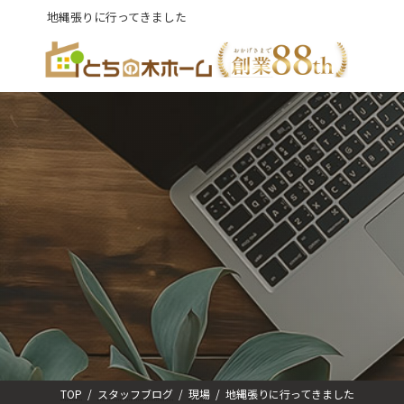
コ
ナ
地縄張りに行ってきました
ン
ビ
テ
ゲ
ン
ー
ツ
シ
へ
ョ
ス
ン
キ
に
ッ
移
プ
動
TOP
スタッフブログ
現場
地縄張りに行ってきました