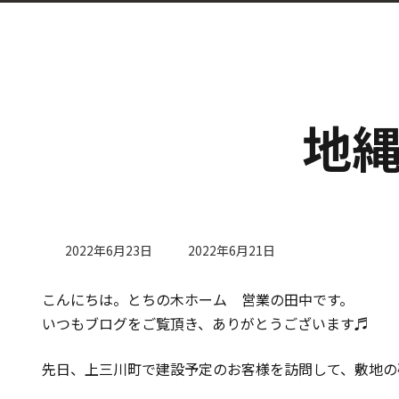
地
最
2022年6月23日
2022年6月21日
終
更
こんにちは。とちの木ホーム 営業の田中です。
新
日
いつもブログをご覧頂き、ありがとうございます♬
時
:
先日、上三川町で建設予定のお客様を訪問して、敷地の