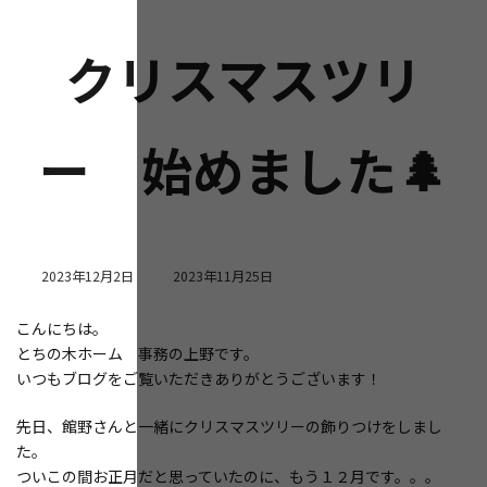
クリスマスツリ
ー 始めました🌲
最
2023年12月2日
2023年11月25日
終
更
こんにちは。
新
とちの木ホーム 事務の上野です。
日
時
いつもブログをご覧いただきありがとうございます！
:
先日、館野さんと一緒にクリスマスツリーの飾りつけをしまし
た。
ついこの間お正月だと思っていたのに、もう１２月です。。。