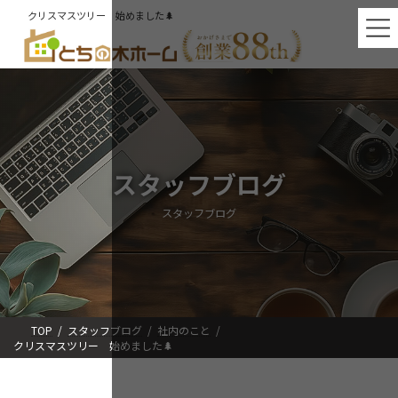
コ
ナ
クリスマスツリー 始めました🌲
ン
ビ
テ
ゲ
ン
ー
ツ
シ
へ
ョ
ス
ン
キ
に
ッ
移
プ
動
スタッフブログ
スタッフブログ
TOP
スタッフブログ
社内のこと
クリスマスツリー 始めました🌲