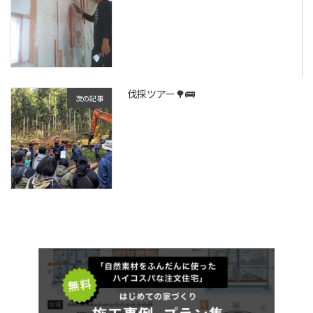
伐採ツアー🌳🚌
次の記事