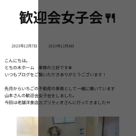
歓迎会女子会🍴
最
2023年12月7日
2023年12月4日
終
更
こんにちは。
新
とちの木ホーム 事務の三好です❁
日
時
いつもブログをご覧いただきありがとうございます！
:
先月からいちごの不動産の事務として一緒に働いています
山本さんの歓迎会女子会をしました。
今回は老舗洋食店
カプリティオ
さんに行ってきました🍴