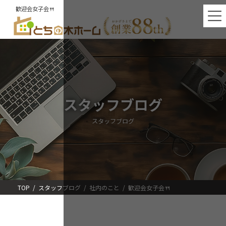
コ
ナ
歓迎会女子会🍴
ン
ビ
テ
ゲ
ン
ー
ツ
シ
へ
ョ
ス
ン
キ
に
ッ
移
プ
動
スタッフブログ
スタッフブログ
TOP
スタッフブログ
社内のこと
歓迎会女子会🍴