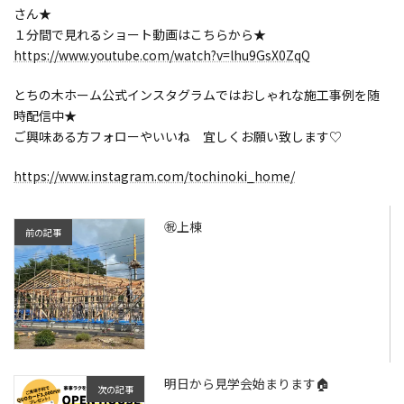
さん★
１分間で見れるショート動画はこちらから★
https://www.youtube.com/watch?v=lhu9GsX0ZqQ
とちの木ホーム公式インスタグラムではおしゃれな施工事例を随
時配信中★
ご興味ある方フォローやいいね 宜しくお願い致します♡
https://www.instagram.com/tochinoki_home/
㊗上棟
前の記事
明日から見学会始まります🏠
次の記事