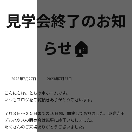
見学会終了のお知
らせ🏠
最
2023年7月27日
2023年7月27日
終
更
こんにちは。とちの木ホームです。
新
いつもブログをご覧頂きありがとうございます。
日
時
:
７月８日～２５日までの16日間、開催しておりました、東光寺モ
デルハウスの販売会は無事に終了いたしました。
たくさんのご来場ありがとうございました。