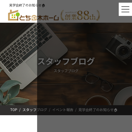
コ
ナ
見学会終了のお知らせ🏠
ン
ビ
テ
ゲ
ン
ー
ツ
シ
へ
ョ
ス
ン
キ
に
ッ
移
プ
動
スタッフブログ
スタッフブログ
TOP
スタッフブログ
イベント報告
見学会終了のお知らせ🏠