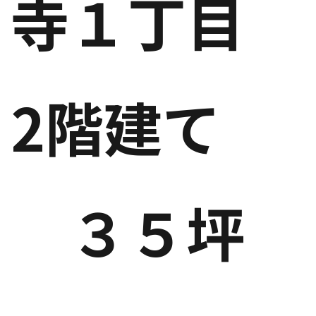
寺１丁目
2階建て
３５坪