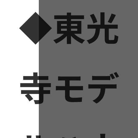
◆東光
寺モデ