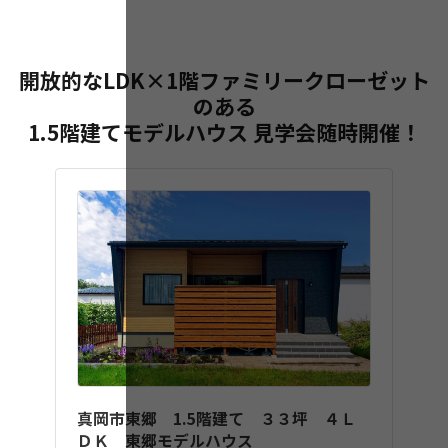
開放的なLDK×1階ファミリークローゼット
のある
1.5階建てモデルハウス 見学会随時開催！
真岡市東郷 1.5階建て ３３坪 ４Ｌ
ＤＫ 東郷モデルハウス