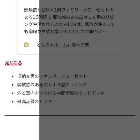
開放的なLDK×1階ファミリークローゼットの
ある1.5階建て 開放感のある広々１８畳のリビ
ング生活の中心となるLDKは、家族が集まって
も窮屈さを感じない広々とした間取りと…
「とちの木ホーム」塚本産業
見どころ
収納充実のファミリークローゼット
開放感のある広々１８畳のリビング
外と室内をつなげる中間領域のウッドデッキ
最⾼品質のヒノキ