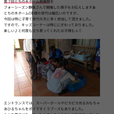
第７回とちの木ホーム感謝祭
を
フォーシーズン静風さんで開催した様子をお伝えします🎤
とちの木ホームOB様の世代は幅広いのですが、
今回は特に子育て世代の方に多く参加して頂きました。
ですので、キッズコーナーは特ににぎわっておりました。
楽しい♪と何度も立ち寄ってくれたお子様も☺⇩
エントランスでは、スーパーボールやピカピカ光るおもちゃ
あひるちゃんをポイですくうブースもありました。