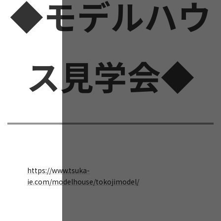
◆モデルハウ
ス見学会◆
https://www.tsuka-
ie.com/modelhouse/tokojimodel/