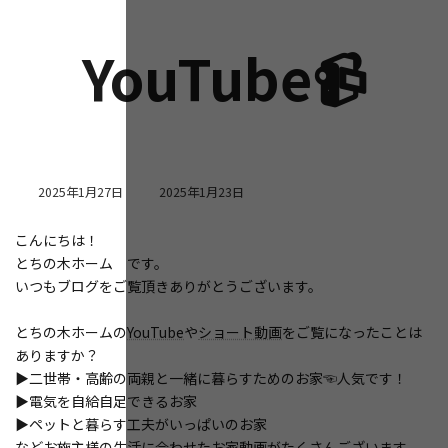
YouTube📹
最
2025年1月27日
2025年1月23日
終
更
こんにちは！
新
とちの木ホーム です。
日
時
いつもブログをご覧頂きありがとうございます。
:
とちの木ホームの
YouTube
や
ショート動画
をご覧になったことは
ありますか？
▶二世帯・高齢の両親と一緒に暮らすためのお家☜人気です！
▶電気を自給自足できるお家
▶ペットと暮らす工夫がいっぱいのお家
などお施主様の生活に合わせたお家動画がたくさんございます。