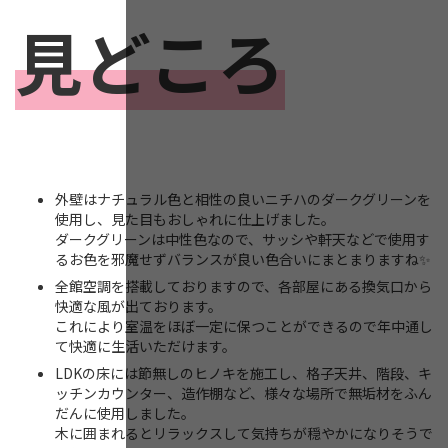
見どころ
外壁はナチュラル色と相性の良いニチハのダークグリーンを
使用し、見た目もおしゃれに仕上げました。
ダークグリーンは中性色なので、サッシや軒天などで使用す
るお色を邪魔せずバランスが良い色合いにまとまりますね✨
全館空調を搭載しておりますので、各部屋にある換気口から
快適な風が出ております。
これにより室温をほぼ一定に保つことができるので年中通し
て快適に生活いただけます。
LDKの床には節無しのヒノキを施工し、格子天井、階段、キ
ッチンカウンター、造作棚など、様々な場所で無垢材をふん
だんに使用しました。
木に囲まれるとリラックスして気持ちが穏やかになりそうで