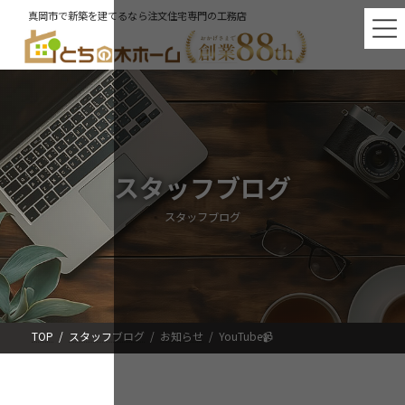
コ
ナ
真岡市で新築を建てるなら注文住宅専門の工務店
ン
ビ
テ
ゲ
ン
ー
ツ
シ
へ
ョ
ス
ン
キ
に
ッ
移
プ
動
スタッフブログ
スタッフブログ
TOP
スタッフブログ
お知らせ
YouTube📹