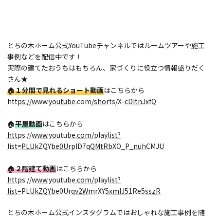
とちの木ホーム公式YouTubeチャンネルではルームツアーや施工
事例などを配信中です！
実際の建てたおうちはもちろん、家づくりに役立つ情報盛りだく
さん★
🏠
１分間で見れるショート動画
はこちらから
https://www.youtube.com/shorts/X-cDItnJxfQ
🏠
平屋動画
はこちらから
https://www.youtube.com/playlist?
list=PLUkZQYbe0UrpID7qQMtRbXO_P_nuhCMJU
🏠
２階建て動画
はこちらから
https://www.youtube.com/playlist?
list=PLUkZQYbe0Urqv2WmrXY5xmIJ51Re5sszR
とちの木ホーム公式インスタグラムではおしゃれな施工事例を随