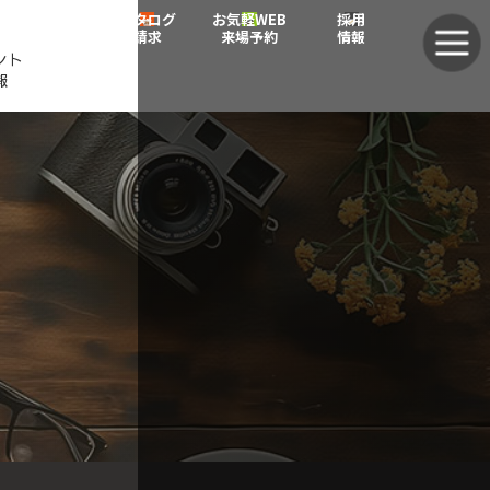
グ
グ
カタログ
お気軽WEB
採用
ル
ル
請求
来場予約
情報
ント
ー
ー
報
プ
プ
リ
リ
ン
ン
ク
ク