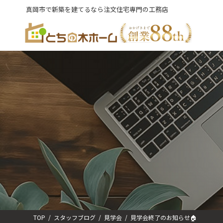
コ
ナ
真岡市で新築を建てるなら注文住宅専門の工務店
ン
ビ
テ
ゲ
ン
ー
ツ
シ
へ
ョ
ス
ン
キ
に
ッ
移
プ
動
TOP
スタッフブログ
見学会
見学会終了のお知らせ🏠