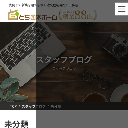
コ
ナ
真岡市で新築を建てるなら注文住宅専門の工務店
ン
ビ
テ
ゲ
ン
ー
ツ
シ
へ
ョ
ス
ン
キ
に
ッ
移
プ
動
スタッフブログ
スタッフブログ
TOP
スタッフブログ
未分類
未分類