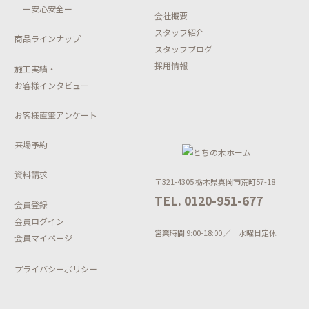
TOP
イベント情報
選ばれる理由
人気厳選プラン
強みと特徴①
モデルハウス
－性能ー
強みと特徴②
新着情報・ブログ
ーデザインー
コラム
強味と特徴③
ー安心安全ー
会社概要
スタッフ紹介
商品ラインナップ
スタッフブログ
採用情報
施工実績・
お客様インタビュー
お客様直筆アンケート
来場予約