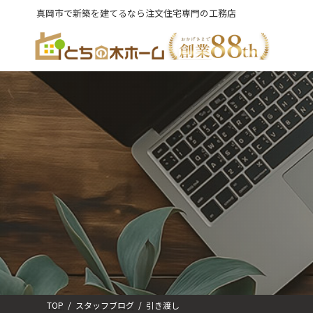
コ
ナ
真岡市で新築を建てるなら注文住宅専門の工務店
ン
ビ
テ
ゲ
ン
ー
ツ
シ
へ
ョ
ス
ン
キ
に
ッ
移
プ
動
TOP
スタッフブログ
引き渡し