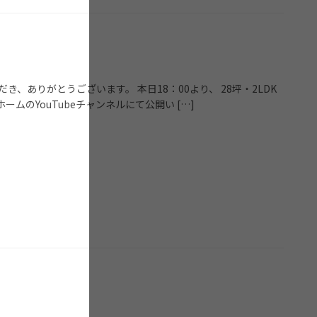
、ありがとうございます。 本日18：00より、 28坪・2LDK
のYouTubeチャンネルにて公開い […]