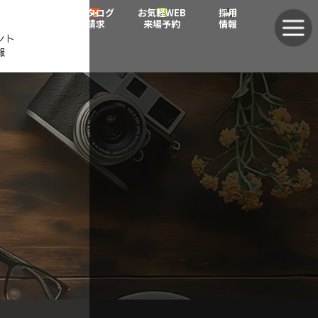
グ
グ
カタログ
お気軽WEB
採用
ル
ル
請求
来場予約
情報
ント
ー
ー
報
プ
プ
リ
リ
ン
ン
ク
ク