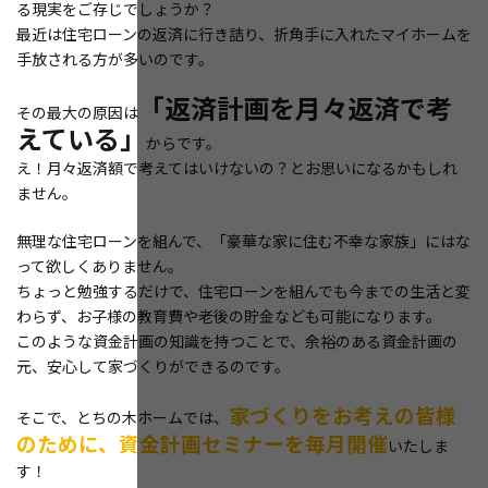
る現実をご存じでしょうか？
最近は住宅ローンの返済に行き詰り、折角手に入れたマイホームを
手放される方が多いのです。
「返済計画を月々返済で考
その最大の原因は
えている」
からです。
え！月々返済額で考えてはいけないの？とお思いになるかもしれ
ません。
無理な住宅ローンを組んで、「豪華な家に住む不幸な家族」にはな
って欲しくありません。
ちょっと勉強するだけで、住宅ローンを組んでも今までの生活と変
わらず、お子様の教育費や老後の貯金なども可能になります。
このような資金計画の知識を持つことで、余裕のある資金計画の
元、安心して家づくりができるのです。
家づくりをお考えの皆様
そこで、とちの木ホームでは、
のために、資金計画セミナーを毎月開催
いたしま
す！