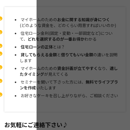
マイホームのための
お金に関する知識が身につく
(どのような資金を、どのくらい用意すればいいのか)
住宅ローン金利(固定・変動・一部固定など)につい
て、
どれを選択するのが一番お得か
わかる
住宅ローンの正体
とは？
貸してもらえる金額
と
借りてもいい金額
の違いを説明
します
マイホームのための
資金計画が立てやすく
なり、
適し
たタイミング
が見えてくる
セミナーを聞いて下さった方には、
無料でライフプラ
ンを作成
いたします
お好きなケーキを召し上がりながら、ご相談ください
お気軽にご連絡下さい♪