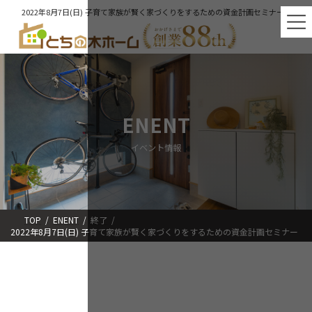
コ
ナ
2022年8月7日(日) 子育て家族が賢く家づくりをするための資金計画セミナー
ン
ビ
テ
ゲ
ン
ー
ツ
シ
へ
ョ
ス
ン
キ
に
ッ
移
ENENT
プ
動
イベント情報
TOP
ENENT
終了
2022年8月7日(日) 子育て家族が賢く家づくりをするための資金計画セミナー