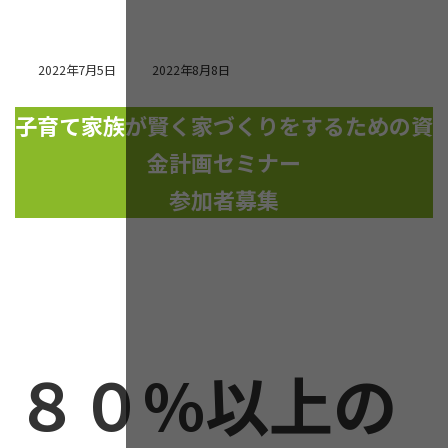
最
2022年7月5日
2022年8月8日
終
更
子育て家族が賢く家づくりをするための資
新
日
金計画セミナー
時
:
参加者募集
８０%以上の