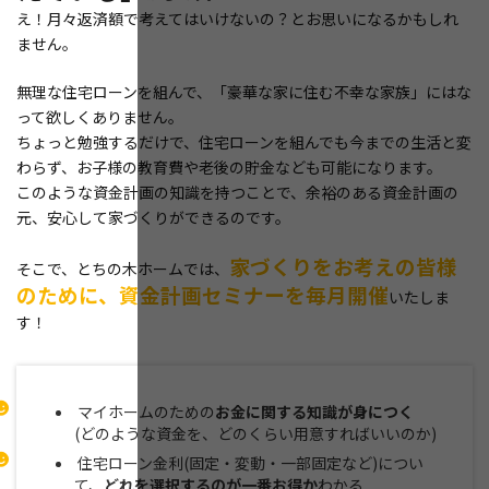
え！月々返済額で考えてはいけないの？とお思いになるかもしれ
ません。
無理な住宅ローンを組んで、「豪華な家に住む不幸な家族」にはな
って欲しくありません。
ちょっと勉強するだけで、住宅ローンを組んでも今までの生活と変
わらず、お子様の教育費や老後の貯金なども可能になります。
このような資金計画の知識を持つことで、余裕のある資金計画の
元、安心して家づくりができるのです。
家づくりをお考えの皆様
そこで、とちの木ホームでは、
のために、資金計画セミナーを毎月開催
いたしま
す！
マイホームのための
お金に関する知識が身につく
(どのような資金を、どのくらい用意すればいいのか)
住宅ローン金利(固定・変動・一部固定など)につい
て、
どれを選択するのが一番お得か
わかる