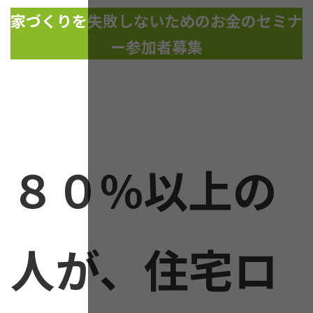
更
家づくりを失敗しないためのお金のセミナ
新
日
ー参加者募集
時
:
８０%以上の
人が、住宅ロ