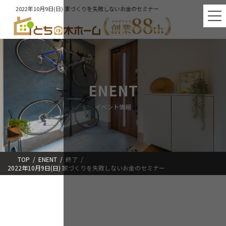
コ
ナ
2022年10月9日(日) 家づくりを失敗しないお金のセミナー
ン
ビ
テ
ゲ
ン
ー
ツ
シ
へ
ョ
ス
ン
キ
に
ッ
移
ENENT
プ
動
イベント情報
TOP
ENENT
終了
2022年10月9日(日) 家づくりを失敗しないお金のセミナー