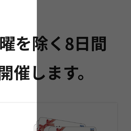
)水曜を除く8日間
開催
します。