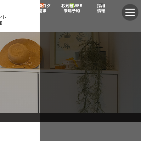
グ
グ
カタログ
お気軽WEB
採用
ル
ル
請求
来場予約
情報
ント
ー
ー
報
プ
プ
リ
リ
ン
ン
ク
ク