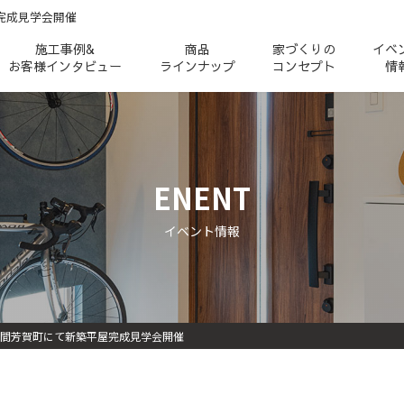
屋完成見学会開催
施工事例&
商品
家づくりの
イベ
お客様インタビュー
ラインナップ
コンセプト
情
ENENT
イベント情報
く8日間芳賀町にて新築平屋完成見学会開催