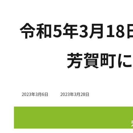
令和5年3月18
芳賀町に
最
2023年3月6日
2023年3月28日
終
更
新
日
時
: