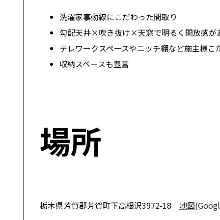
洗濯家事動線にこだわった間取り
勾配天井×吹き抜け×天窓で明るく開放感が
テレワークスペースやニッチ棚など施主様こ
収納スペースも豊富
場所
栃木県芳賀郡芳賀町下高根沢3972-18
地図(Goo