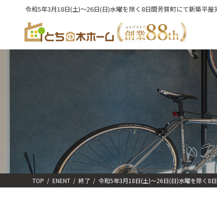
コ
ナ
令和5年3月18日(土)～26日(日)水曜を除く8日間芳賀町にて新築平
ン
ビ
テ
ゲ
ン
ー
ツ
シ
へ
ョ
ス
ン
キ
に
ッ
移
プ
動
TOP
ENENT
終了
令和5年3月18日(土)～26日(日)水曜を除