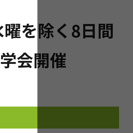
)水曜を除く8日間
学会開催
！