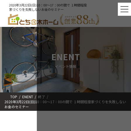
コ
ナ
2020年3月22日(日)10：00～17：00の間で １時間程度
ン
ビ
家づくりを失敗しないお金のセミナー
テ
ゲ
ン
ー
ツ
シ
へ
ョ
ス
ン
キ
に
ッ
移
ENENT
プ
動
イベント情報
TOP
ENENT
終了
2020年3月22日(日)10：00～17：00の間で １時間程度家づくりを失敗しない
お金のセミナー