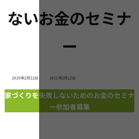
ないお金のセミナ
ー
最
2020年2月22日
2021年2月22日
終
更
家づくりを失敗しないためのお金のセミナ
新
日
ー参加者募集
時
: