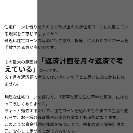
住宅ローンを借りた人の８０%以上の人が住宅ローンに失敗してい
る現実をご存じでしょうか？
最近は住宅ローンの返済に行き詰り、折角手に入れたマイホームを
手放される方が多いのです。
「返済計画を月々返済で考
その最大の原因は
えている」
からです。
え！月々返済額で考えてはいけないの？とお思いになるかもしれ
ません。
無理な住宅ローンを組んで、「豪華な家に住む不幸な家族」にはな
って欲しくありません。
ちょっと勉強するだけで、住宅ローンを組んでも今までの生活と変
わらず、お子様の教育費や老後の貯金なども可能になります。
このような資金計画の知識を持つことで、余裕のある資金計画の
元、安心して家づくりができるのです。