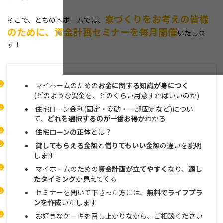
家づくりをお考えの皆様
そこで、とちの木ホームでは、
のために、資金計画セミナーを毎月開催
いたしま
す！
マイホームのための
お金に関する知識が身につく
(どのような資金を、どのくらい用意すればいいのか)
住宅ローン金利(固定・変動・一部固定など)につい
て、
どれを選択するのが一番お得か
わかる
住宅ローンの正体
とは？
貸してもらえる金額
と
借りてもいい金額
の違いを説明
します
マイホームのための
資金計画が立てやすく
なり、
適し
たタイミング
が見えてくる
セミナーを聞いて下さった方には、
無料でライフプラ
ンを作成
いたします
お好きなケーキを召し上がりながら、ご相談ください