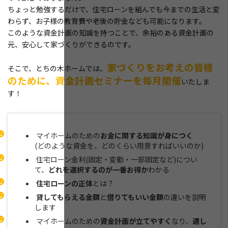
ちょっと勉強するだけで、住宅ローンを組んでも今までの生活と変
わらず、お子様の教育費や老後の貯金なども可能になります。
このような資金計画の知識を持つことで、余裕のある資金計画の
元、安心して家づくりができるのです。
家づくりをお考えの皆様
そこで、とちの木ホームでは、
のために、資金計画セミナーを毎月開催
いたしま
す！
マイホームのための
お金に関する知識が身につく
(どのような資金を、どのくらい用意すればいいのか)
住宅ローン金利(固定・変動・一部固定など)につい
て、
どれを選択するのが一番お得か
わかる
住宅ローンの正体
とは？
貸してもらえる金額
と
借りてもいい金額
の違いを説明
します
マイホームのための
資金計画が立てやすく
なり、
適し