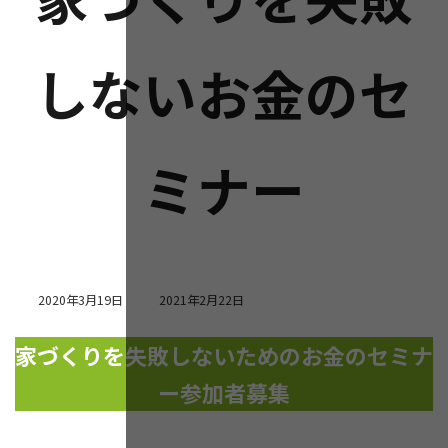
しないお金のセ
ミナー
最
2020年3月19日
2021年2月22日
終
更
家づくりを失敗しないためのお金のセミナ
新
日
ー参加者募集
時
: