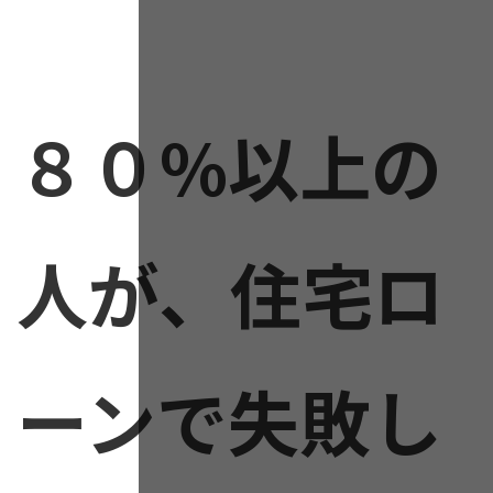
８０%以上の
人が、住宅ロ
ーンで失敗し