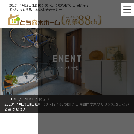
コ
ナ
2020年4月19日(日)10：00～17：00の間で １時間程度
ン
ビ
家づくりを失敗しないお金のセミナー
テ
ゲ
ン
ー
ツ
シ
へ
ョ
ス
ン
キ
に
ッ
移
ENENT
プ
動
イベント情報
TOP
ENENT
終了
2020年4月19日(日)10：00～17：00の間で １時間程度家づくりを失敗しない
お金のセミナー