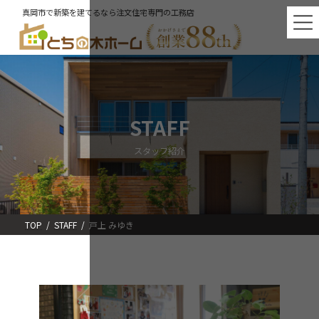
コ
ナ
真岡市で新築を建てるなら注文住宅専門の工務店
ン
ビ
テ
ゲ
ン
ー
ツ
シ
へ
ョ
ス
ン
キ
に
ッ
移
STAFF
プ
動
スタッフ紹介
TOP
STAFF
戸上 みゆき