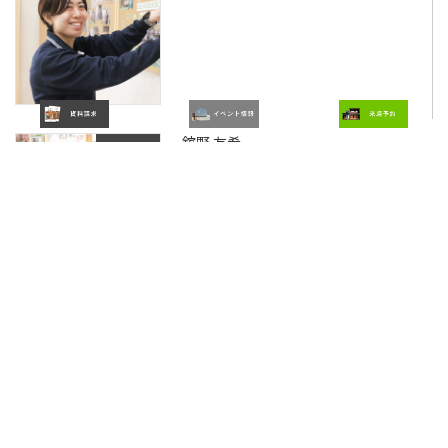
舘野 友希
次の記事