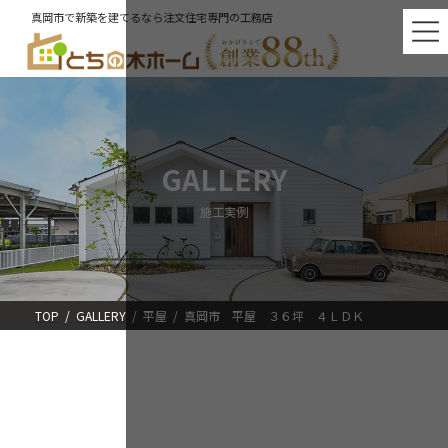
コ
ナ
真岡市で新築を建てるなら注文住宅専門の工務店
ン
ビ
テ
ゲ
ン
ー
ツ
シ
へ
ョ
ス
ン
キ
に
ッ
移
GALLERY
プ
動
施工実例
TOP
GALLERY
平屋
真岡市 平屋 ３６坪 ４ＬＤＫ