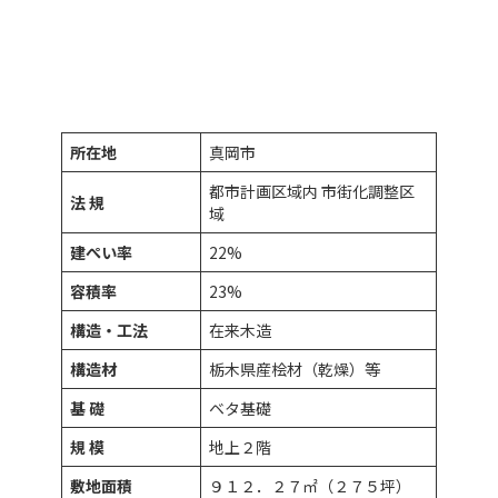
所在地
真岡市
都市計画区域内 市街化調整区
法 規
域
建ぺい率
22%
容積率
23%
構造・工法
在来木造
構造材
栃木県産桧材（乾燥）等
基 礎
ベタ基礎
規 模
地上２階
敷地面積
９１２．２７㎡（２７５坪）