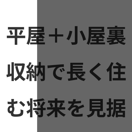
更
新
日
時
平屋＋小屋裏
:
収納で長く住
む将来を見据