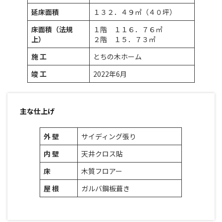
延床面積
１３２．４９㎡（４０坪）
床面積（法規
１階 １１６．７６㎡
上）
２階 １５．７３㎡
施 工
とちの木ホーム
竣 工
2022年6月
主な仕上げ
外 壁
サイディング張り
内 壁
天井クロス貼
床
木質フロアー
屋 根
ガルバ鋼板葺き