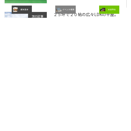
２５坪で２０帖の広々LDKの平屋。
次の記事