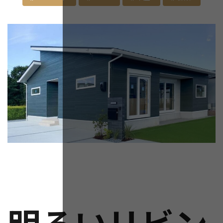
日
時
:
明るいリビン