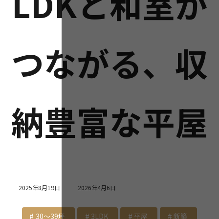
LDKと和室が
つながる、収
納豊富な平屋
最
2025年8月19日
2026年4月6日
終
更
新
30～39坪
3LDK
平屋
新築