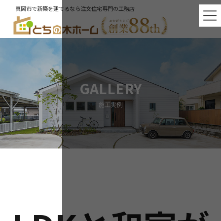
コ
ナ
真岡市で新築を建てるなら注文住宅専門の工務店
ン
ビ
テ
ゲ
ン
ー
ツ
シ
へ
ョ
ス
ン
キ
に
ッ
移
GALLERY
プ
動
施工実例