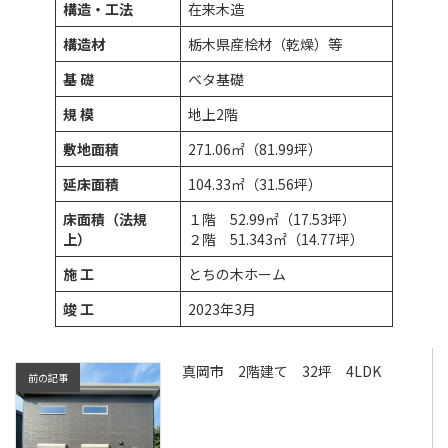
構造・工法
在来木造
構造材
栃木県産桧材（乾燥）等
基 礎
ベタ基礎
規 模
地上2階
敷地面積
271.06㎡（81.99坪）
延床面積
104.33㎡（31.56坪）
床面積（法規
１階 52.99㎡（17.53坪）
上）
２階 51.343㎡（14.77坪）
施 工
とちの木ホーム
竣 工
2023年3月
真岡市 2階建て 32坪 4LDK
前の記事