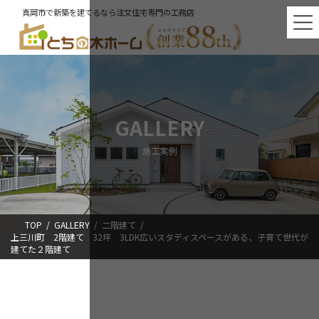
コ
ナ
真岡市で新築を建てるなら注文住宅専門の工務店
ン
ビ
テ
ゲ
ン
ー
ツ
シ
へ
ョ
ス
ン
キ
に
ッ
移
GALLERY
プ
動
施工実例
TOP
GALLERY
二階建て
上三川町 2階建て 32坪 3LDK広いスタディスペースがある、子育て世代が
建てた２階建て