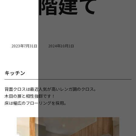
階建て
最
2023年7月31日
2024年10月1日
終
更
新
日
キッチン
時
:
背面クロスは最近人気が高いレンガ調のクロス。
木目の扉と相性抜群です！
床は幅広のフローリングを採用。