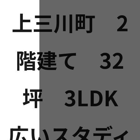
上三川町 2
階建て 32
坪 3LDK
広いスタディ