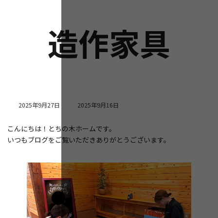
造作家具
最
2025年9月27日
2025年9月16日
終
更
こんにちは！とちの木ホームです。
新
いつもブログをご覧いただきありがとうございます。
日
時
: