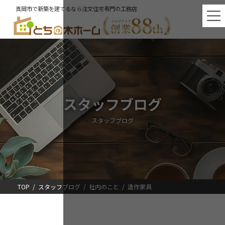
コ
ナ
真岡市で新築を建てるなら注文住宅専門の工務店
ン
ビ
テ
ゲ
ン
ー
ツ
シ
へ
ョ
ス
ン
キ
に
ッ
移
プ
動
スタッフブログ
スタッフブログ
TOP
スタッフブログ
社内のこと
造作家具