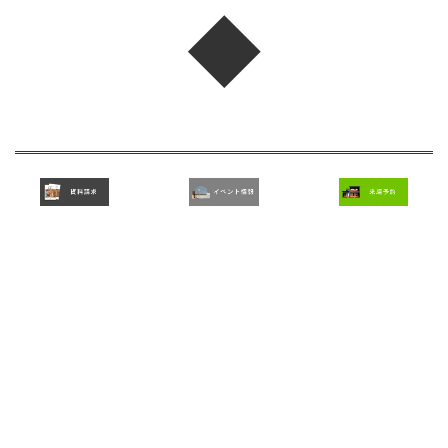
◆
とちの木ホーム公式YouTubeチャンネルではルームツアーや施工
事例などを配信中です！
実際の建てたおうちはもちろん、家づくりに役立つ情報盛りだく
さん★
🏠
１分間で見れるショート動画
はこちらから
https://www.youtube.com/shorts/X-cDItnJxfQ
🏠
平屋動画
はこちらから
https://www.youtube.com/playlist?