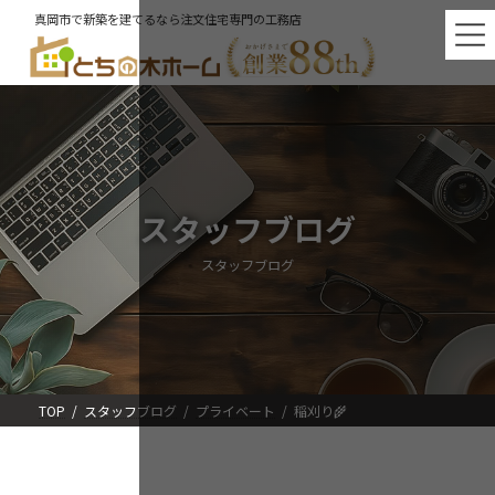
コ
ナ
真岡市で新築を建てるなら注文住宅専門の工務店
ン
ビ
テ
ゲ
ン
ー
ツ
シ
へ
ョ
ス
ン
キ
に
ッ
移
プ
動
スタッフブログ
スタッフブログ
TOP
スタッフブログ
プライベート
稲刈り🌾