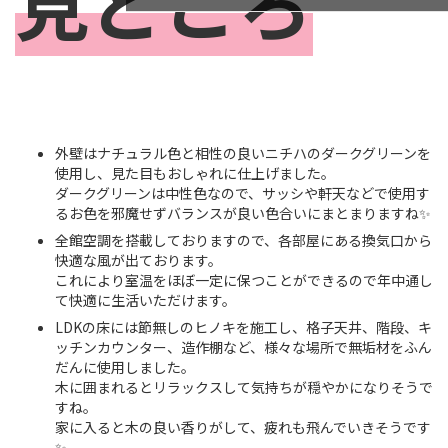
見どころ
外壁はナチュラル色と相性の良いニチハのダークグリーンを
使用し、見た目もおしゃれに仕上げました。
ダークグリーンは中性色なので、サッシや軒天などで使用す
るお色を邪魔せずバランスが良い色合いにまとまりますね✨
全館空調を搭載しておりますので、各部屋にある換気口から
快適な風が出ております。
これにより室温をほぼ一定に保つことができるので年中通し
て快適に生活いただけます。
LDKの床には節無しのヒノキを施工し、格子天井、階段、キ
ッチンカウンター、造作棚など、様々な場所で無垢材をふん
だんに使用しました。
木に囲まれるとリラックスして気持ちが穏やかになりそうで
すね。
家に入ると木の良い香りがして、疲れも飛んでいきそうです
✨