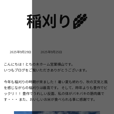
稲刈り🌾
最
2025年9月29日
2025年9月25日
終
更
こんにちは！とちの木ホーム営業横山です。
新
いつもブログをご覧いただきありがとうございます。
日
時
:
今年も稲刈りの時期が来ました！ 暑い夏も終わり、秋の天気と風
を感じながらの稲刈りは最高です。 そして、昨年よりも豊作でビ
ックリ！！ 豊作でうれしい反面、私の体がバキバキの筋肉痛で
す・・・ また、おいしいお米が食べられる事に感謝です。