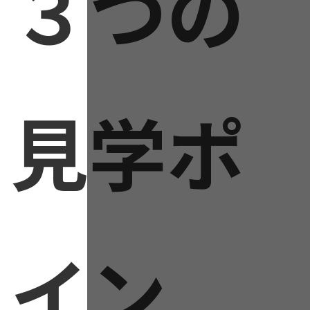
３つの
見学ポ
イン