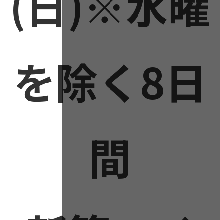
(日)※水曜
を除く8日
間