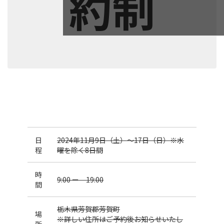
約制
日
2024年11月9日（土）～17日（日）※水
程
曜を除く8日間
時
9:00 ー 19:00
間
栃木県芳賀郡芳賀町
場
※詳しい住所はご予約後お知らせいたし
所