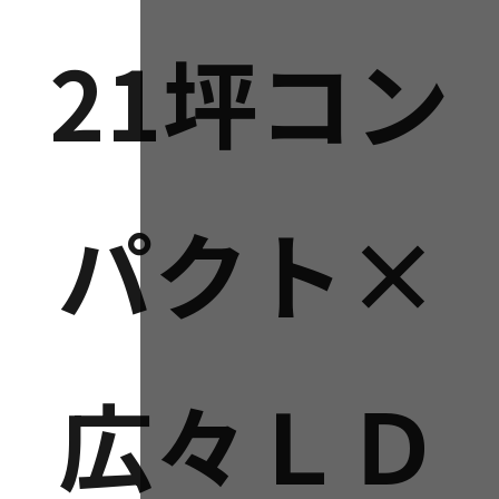
21坪コン
パクト×
広々ＬＤ