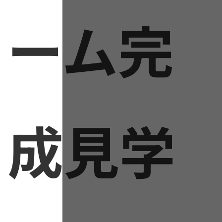
ーム完
成見学