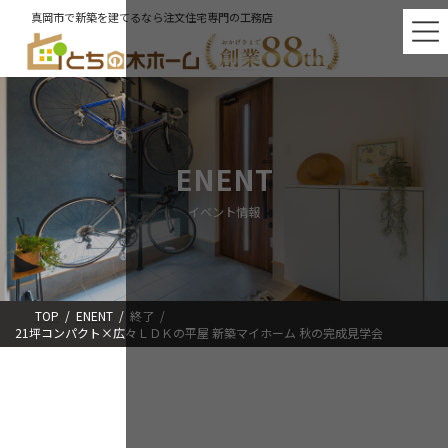
コ
ナ
真岡市で新築を建てるなら注文住宅専門の工務店
ン
ビ
テ
ゲ
ン
ー
ツ
シ
へ
ョ
ス
ン
キ
に
ッ
移
ENENT
プ
動
イベント情報
TOP
ENENT
終了
21坪コンパクト×広々ＬＤＫの平屋 新築マイホーム 秋の完成見学会